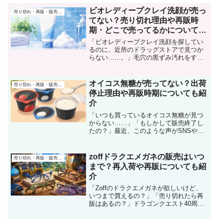
ビオレディープクレイ洗顔が売っ
売り切れ・再販・販売終了
てない？売り切れ理由や再販時
期・どこで売ってるかについても
紹介！
「ビオレディープクレイ洗顔を探してい
るのに、近所のドラッグストアで見つか
らない……。」毛穴の黒ずみ汚れをすっ
きり洗いたいと思っていたのに、売り場
が空いているとがっかりしますよね。私
も話題の洗顔料を探しに行き、何店舗か
オイコス無糖が売ってない？出荷
売り切れ・再販・販売終了
回ったことがあります。結...
停止理由や再販時期についても紹
介
「いつも買っているオイコス無糖が見つ
からない……」「もしかして販売終了し
たの？」最近、このような声がSNSや口
コミサイトで増えています。私もスーパ
ーのヨーグルト売り場を見ていて、オイ
コス無糖だけ棚が空になっている場面を
zoffドラクエメガネの販売はいつ
売り切れ・再販・販売終了
何度か見かけました。毎...
まで？再入荷や再販についても紹
介
「Zoffのドラクエメガネが欲しいけど、
いつまで買えるの？」「売り切れたら再
販はあるの？」ドラゴンクエスト40周年
を記念して登場した「Zoff｜DRAGON