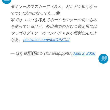
ダイソーのマスカーフィルム、どんどん短くなっ
てついに6mになってた…😭
家ではコスパを考えてホームセンターの長いもの
を使っているけど、外出先でのおむつ替え用には
やっぱりダイソーのコンパクトさが便利なんだよ
なあ。
pic.twitter.com/nbirDPZlUJ
— はな🌸1️⃣1️⃣m☺︎ (@hanapippi87)
April 2, 2026