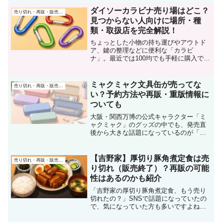
QUEST」は、発売前から大きな話題とな
っています。私も特設サイトを見ました
ダイソーカラビナ売り場はどこ？
売り切れ・再販・販売終了
が、ス...
見つからない人向けに場所・種
類・取扱店を完全解説！
ちょっとした小物の持ち運びやアウトド
ア、鍵の整理などに便利な「カラビ
ナ」。最近では100均でも手軽に購入でき
るため、「ダイソーでどこに売ってる
の？」と気になる方も多いのではないで
しょうか。この記事では、ダイソーのカ
ミャクミャク文具缶が売ってな
売り切れ・再販・販売終了
ラビナ売り場の場所から、他...
い？予約方法や再販・重版情報に
ついても
大阪・関西万博の公式キャラクター「ミ
ャクミャク」のグッズの中でも、発売直
後から大きな話題になっているのが「ミ
ャクミャク文具缶BOOK」です。SNSで
は、「予約できなかった」「どこにも売
ってない」「気付いたら完売していた」
【吉野家】厚切り豚角煮定食は売
売り切れ・再販・販売終了
といった声も見られま...
り切れ（販売終了）？再販の可能
性はあるのかも紹介
「吉野家の厚切り豚角煮定食、もう売り
切れたの？」SNSで話題になっていたの
で、気になっていた方も多いですよね。
私も発売当初から気になっていて、店舗