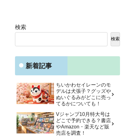
検索
検索
新着記事
ちいかわセイレーンのモ
デルは犬張子？グッズや
ぬいぐるみがどこに売っ
てるかについても！
Vジャンプ10月特大号は
どこで予約できる？書店
やAmazon・楽天など販
売店を調査！