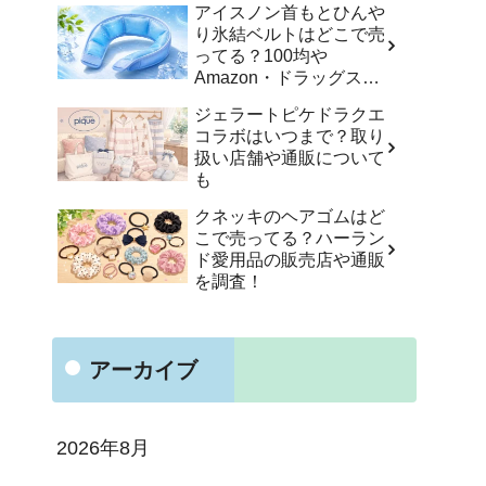
アイスノン首もとひんや
り氷結ベルトはどこで売
ってる？100均や
Amazon・ドラッグスト
アなど販売店を調査！
ジェラートピケドラクエ
コラボはいつまで？取り
扱い店舗や通販について
も
クネッキのヘアゴムはど
こで売ってる？ハーラン
ド愛用品の販売店や通販
を調査！
アーカイブ
2026年8月