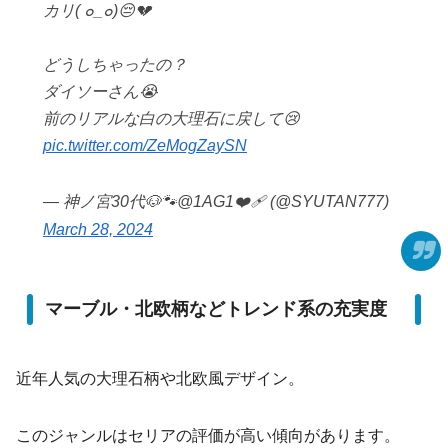
カリ( ๐_๐)😔💔
どうしちゃったの？
ダイソーさん😭
前のリアルな白の大理石に戻して😢
pic.twitter.com/ZeMogZaySN
— 神ノ宮30代🐶🐾@1AG1❤️‍🩹 (@SYUTAN777)
March 28, 2024
マーブル・北欧柄などトレンド系の充実度
近年人気の大理石柄や北欧風デザイン。
このジャンルはセリアの評価が高い傾向があります。