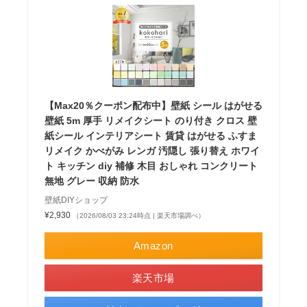
【Max20％クーポン配布中】壁紙 シール はがせる
壁紙 5m 厚手 リメイクシート のり付き クロス 壁
紙シール インテリアシート 賃貸 はがせる ふすま
リメイク かべがみ レンガ 汚隠し 張り替え ホワイ
ト キッチン diy 補修 木目 おしゃれ コンクリート
無地 グレー 収納 防水
壁紙DIYショップ
¥2,930
（2026/08/03 23:24時点 | 楽天市場調べ）
Amazon
楽天市場