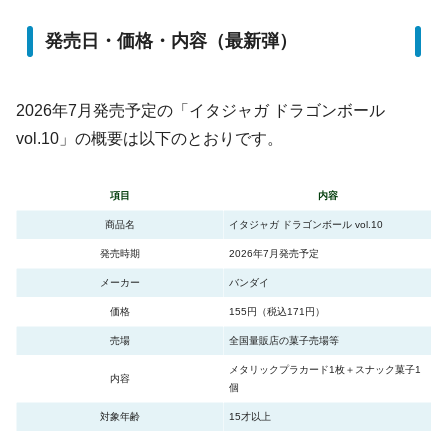
発売日・価格・内容（最新弾）
2026年7月発売予定の「イタジャガ ドラゴンボール
vol.10」の概要は以下のとおりです。
項目
内容
商品名
イタジャガ ドラゴンボール vol.10
発売時期
2026年7月発売予定
メーカー
バンダイ
価格
155円（税込171円）
売場
全国量販店の菓子売場等
メタリックプラカード1枚＋スナック菓子1
内容
個
対象年齢
15才以上