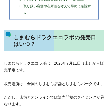
取り扱い店舗や在庫差を考えて早めに確認す
る
しまむらドラクエコラボの発売日
はいつ？
しまむらドラクエコラボは、2026年7月11日（土）から販
売予定です。
販売場所は、全国のしまむら店舗としまむらパークです。
ただし、店舗とオンラインでは販売開始のタイミングが異
なります。