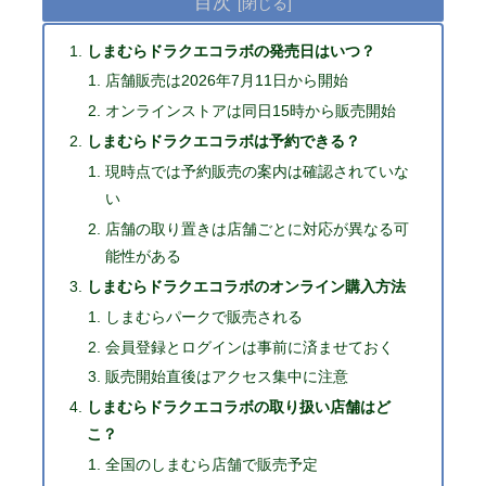
目次
しまむらドラクエコラボの発売日はいつ？
店舗販売は2026年7月11日から開始
オンラインストアは同日15時から販売開始
しまむらドラクエコラボは予約できる？
現時点では予約販売の案内は確認されていな
い
店舗の取り置きは店舗ごとに対応が異なる可
能性がある
しまむらドラクエコラボのオンライン購入方法
しまむらパークで販売される
会員登録とログインは事前に済ませておく
販売開始直後はアクセス集中に注意
しまむらドラクエコラボの取り扱い店舗はど
こ？
全国のしまむら店舗で販売予定