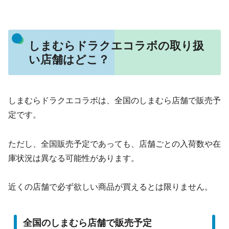
しまむらドラクエコラボの取り扱
い店舗はどこ？
しまむらドラクエコラボは、全国のしまむら店舗で販売予
定です。
ただし、全国販売予定であっても、店舗ごとの入荷数や在
庫状況は異なる可能性があります。
近くの店舗で必ず欲しい商品が買えるとは限りません。
全国のしまむら店舗で販売予定