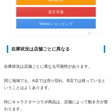
Amazon
楽天市場
Yahooショッピング
ポチップ
在庫状況は店舗ごとに異なる
在庫状況は店舗ごとに異なる可能性があります。
同じ地域でも、A店では売り切れ、B店では残っていると
いうことはよくあります。
特にキャラクターコラボ商品は、店舗によって動き方が変
わります。