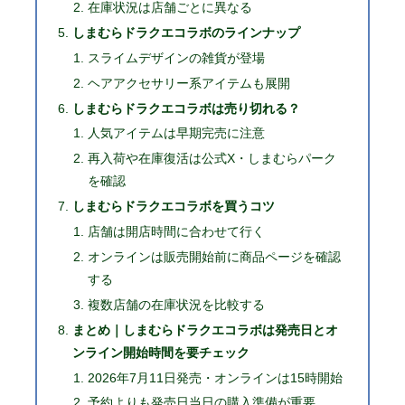
在庫状況は店舗ごとに異なる
しまむらドラクエコラボのラインナップ
スライムデザインの雑貨が登場
ヘアアクセサリー系アイテムも展開
しまむらドラクエコラボは売り切れる？
人気アイテムは早期完売に注意
再入荷や在庫復活は公式X・しまむらパーク
を確認
しまむらドラクエコラボを買うコツ
店舗は開店時間に合わせて行く
オンラインは販売開始前に商品ページを確認
する
複数店舗の在庫状況を比較する
まとめ｜しまむらドラクエコラボは発売日とオ
ンライン開始時間を要チェック
2026年7月11日発売・オンラインは15時開始
予約よりも発売日当日の購入準備が重要