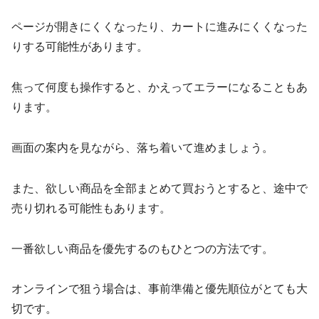
ページが開きにくくなったり、カートに進みにくくなった
りする可能性があります。
焦って何度も操作すると、かえってエラーになることもあ
ります。
画面の案内を見ながら、落ち着いて進めましょう。
また、欲しい商品を全部まとめて買おうとすると、途中で
売り切れる可能性もあります。
一番欲しい商品を優先するのもひとつの方法です。
オンラインで狙う場合は、事前準備と優先順位がとても大
切です。