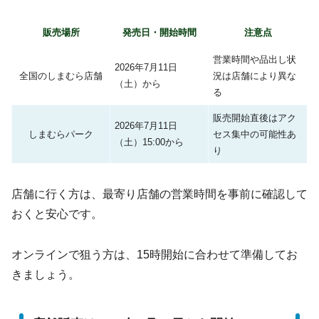
販売場所
発売日・開始時間
注意点
営業時間や品出し状
2026年7月11日
全国のしまむら店舗
況は店舗により異な
（土）から
る
販売開始直後はアク
2026年7月11日
しまむらパーク
セス集中の可能性あ
（土）15:00から
り
店舗に行く方は、最寄り店舗の営業時間を事前に確認して
おくと安心です。
オンラインで狙う方は、15時開始に合わせて準備してお
きましょう。