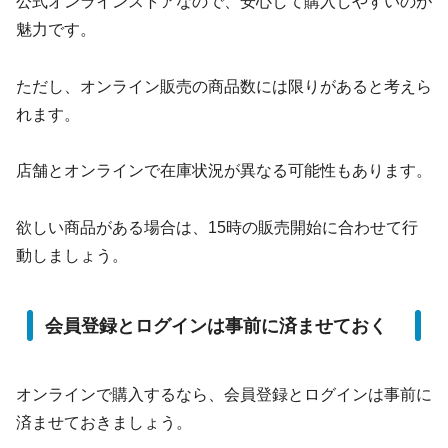
公式オンラインストアなので、安心して購入しやすいのが
魅力です。
ただし、オンライン販売の商品数には限りがあると考えら
れます。
店舗とオンラインで在庫状況が異なる可能性もあります。
欲しい商品がある場合は、15時の販売開始に合わせて行
動しましょう。
会員登録とログインは事前に済ませておく
オンラインで購入するなら、会員登録とログインは事前に
済ませておきましょう。