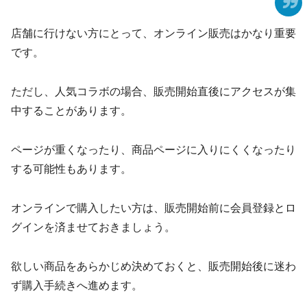
店舗に行けない方にとって、オンライン販売はかなり重要
です。
ただし、人気コラボの場合、販売開始直後にアクセスが集
中することがあります。
ページが重くなったり、商品ページに入りにくくなったり
する可能性もあります。
オンラインで購入したい方は、販売開始前に会員登録とロ
グインを済ませておきましょう。
欲しい商品をあらかじめ決めておくと、販売開始後に迷わ
ず購入手続きへ進めます。