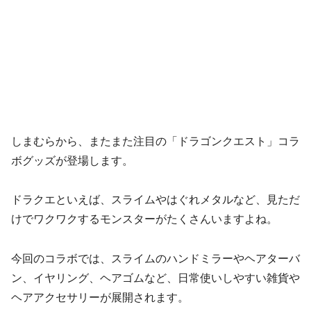
しまむらから、またまた注目の「ドラゴンクエスト」コラ
ボグッズが登場します。
ドラクエといえば、スライムやはぐれメタルなど、見ただ
けでワクワクするモンスターがたくさんいますよね。
今回のコラボでは、スライムのハンドミラーやヘアターバ
ン、イヤリング、ヘアゴムなど、日常使いしやすい雑貨や
ヘアアクセサリーが展開されます。